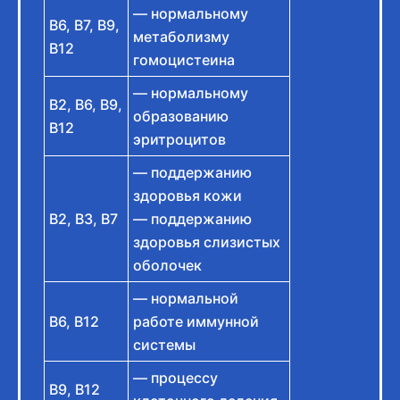
— нормальному
B6, B7, B9,
метаболизму
B12
гомоцистеина
— нормальному
B2, B6, B9,
образованию
B12
эритроцитов
— поддержанию
здоровья кожи
B2, B3, B7
— поддержанию
здоровья слизистых
оболочек
— нормальной
B6, B12
работе иммунной
системы
— процессу
B9, B12