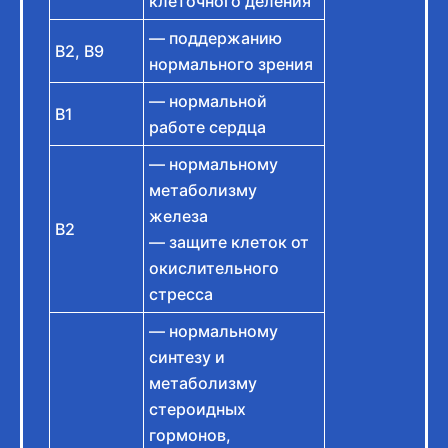
клеточного деления
— поддержанию
B2, B9
нормального зрения
— нормальной
B1
работе сердца
— нормальному
метаболизму
железа
B2
— защите клеток от
окислительного
стресса
— нормальному
синтезу и
метаболизму
стероидных
гормонов,