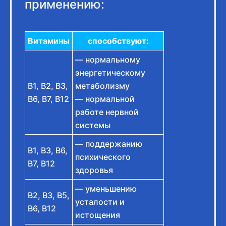
применению:
Витамины
способствуют:
— нормальному
энергетическому
B1, B2, B3,
метаболизму
B6, B7, B12
— нормальной
работе нервной
системы
— поддержанию
B1, B3, B6,
психического
B7, B12
здоровья
— уменьшению
B2, B3, B5,
усталости и
B6, B12
истощения