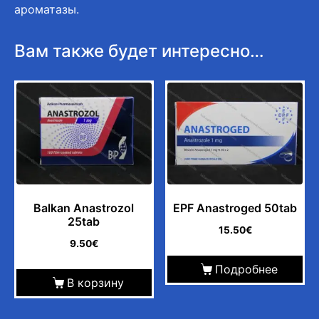
ароматазы.
Вам также будет интересно…
Balkan Anastrozol
EPF Anastroged 50tab
25tab
15.50
€
9.50
€
Подробнее
В корзину