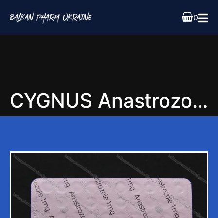
0
CYGNUS Anastrozole 50tab